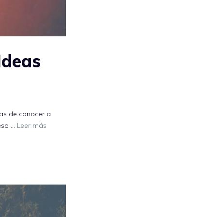
Ideas
ras de conocer a
 eso …
Leer más