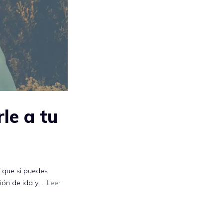
le a tu
í que si puedes
ión de ida y …
Leer