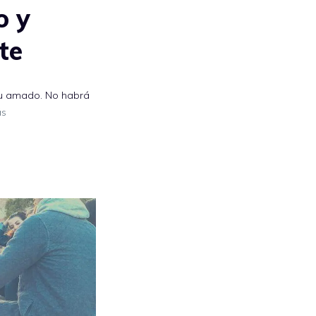
o y
te
 tu amado. No habrá
ás